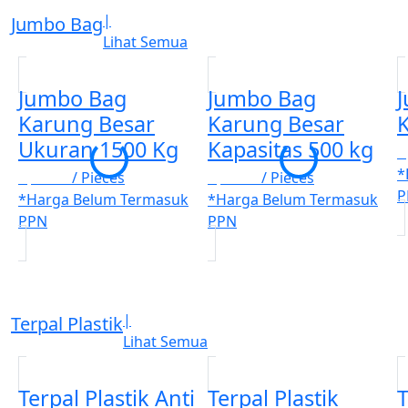
|
Jumbo Bag
Lihat Semua
Jumbo Bag
Jumbo Bag
Karung Besar
Karung Besar
Ukuran 1500 Kg
Kapasitas 500 kg
R
*
Rp. 123
/ Pieces
Rp. 123
/ Pieces
P
*Harga Belum Termasuk
*Harga Belum Termasuk
PPN
PPN
|
Terpal Plastik
Lihat Semua
Terpal Plastik Anti
Terpal Plastik
T