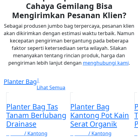
Cahaya Gemilang Bisa
Mengirimkan Pesanan Klien?
Sebagai produsen jumbo bag terpercaya, pesanan klien
akan dikirimkan dengan estimasi waktu terbaik. Namun
kecepatan pengiriman bergantung pada beberapa
faktor seperti ketersediaan serta wilayah. Silakan
menanyakan tentang rincian produk, harga dan
pengiriman lebih lanjut dengan
menghubungi kami
.
|
Planter Bag
Lihat Semua
Planter Bag Tas
Planter Bag
P
Tanam Berlubang
Kantong Pot Kain
Drainase
Serat Organik
P
Rp. 123
/ Kantong
Rp. 123
/ Kantong
R