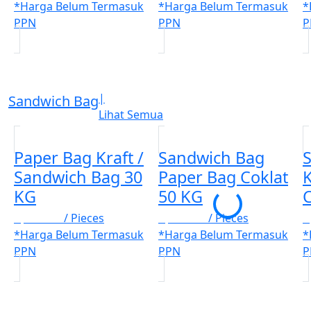
*Harga Belum Termasuk
*Harga Belum Termasuk
*
PPN
PPN
P
|
Sandwich Bag
Lihat Semua
Paper Bag Kraft /
Sandwich Bag
Sandwich Bag 30
Paper Bag Coklat
KG
50 KG
C
Rp. 4.000
/ Pieces
Rp. 4.000
/ Pieces
R
*Harga Belum Termasuk
*Harga Belum Termasuk
*
PPN
PPN
P