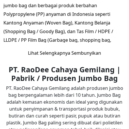
jumbo bag dan berbagai produk berbahan
Polypropylene (PP) anyaman di Indonesia seperti
Kantong Anyaman (Woven Bag), Kantong Belanja
(Shopping Bag / Goody Bag), dan Tas Film / HDPE /
LLDPE / PP Film Bag (Garbage bag, shopping bag,
planter bag).
Lihat Selengkapnya
Sembunyikan
Sejak tahun 2013 kami juga menjadi pabrik terpal
PT. RaoDee Cahaya Gemilang |
plastik yang memproduksi Terpal (Tarpalin) berkualitas.
Pabrik / Produsen Jumbo Bag
Hingga saat ini kami memiliki tempat produksi di
PT. RaoDee Cahaya Gemilang adalah produsen jumbo
Tangerang, Purwakarta, Bogor dan Surabaya.
bag berpengalaman lebih dari 10 tahun. Jumbo Bag
Pertumbuhan yang pesat mendorong kami melakukan
adalah kemasan ekonomis dan ideal yang digunakan
untuk penyimpanan & transportasi produk bubuk,
ekspansi di berbagai sektor pasar industri (Industri
butiran dan curah seperti pasir, pupuk atau butiran
Perkebunan, Industri Makanan, Industri Kimia, dan
plastik. Jumbo Bag paling sering dibuat dari polietilen
Industri Pertambangan).