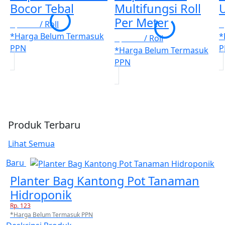
Bocor Tebal
Multifungsi Roll
U
Per Meter
Rp. 123
/ Roll
R
*Harga Belum Termasuk
*
Rp. 123
/ Roll
PPN
P
*Harga Belum Termasuk
PPN
Produk Terbaru
Lihat Semua
Baru
Planter Bag Kantong Pot Tanaman
Hidroponik
Rp. 123
*Harga Belum Termasuk PPN